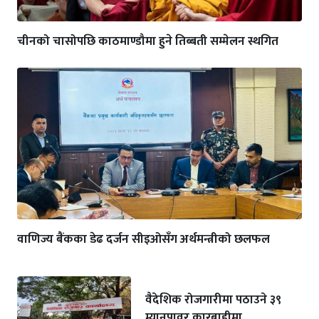
चीनको चासोपछि काठमाण्डौमा हुने तिब्बती सम्मेलन स्थगित
वाणिज्य बैंकका डेढ दर्जन सीइओसँग अर्थमन्त्रीको छलफल
वैदेशिक रोजगारीमा पठाउने ३९
म्यानपावर कारबाहीमा