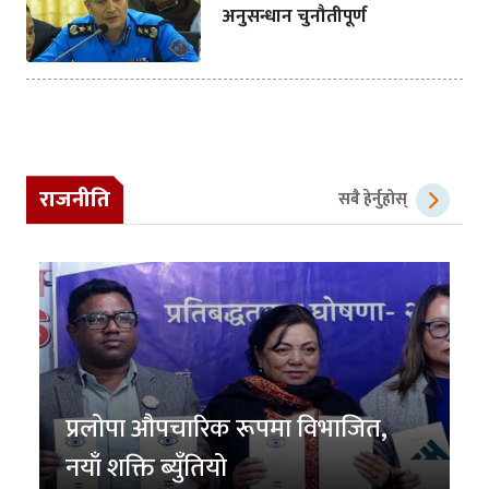
अनुसन्धान चुनौतीपूर्ण
राजनीति
सबै हेर्नुहोस्
प्रलोपा औपचारिक रूपमा विभाजित,
नयाँ शक्ति ब्युँतियो