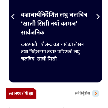
स्ट
वज्राचार्यनिर्देशित लघु चलचित्र
ट्रम्
र्ने
‘खाली सिसी नयाँ कागज’
हजार 
सार्वजनिक
िमिटेडका
काठमाडौ
ुपैयाँ
काठमाडौँ । शैलेन्द्र वज्राचार्यको लेखन
ट्रम्पल
तथा निर्देशनमा तयार पारिएको लघु
पहिलो 
चलचित्र ‘खाली सिसी...
स्वास्थ्य/शिक्षा
सबै हेर्नुहोस्