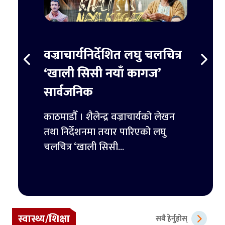
स्ट
वज्राचार्यनिर्देशित लघु चलचित्र
ट्रम्
र्ने
‘खाली सिसी नयाँ कागज’
हजार 
सार्वजनिक
िमिटेडका
काठमाडौ
ुपैयाँ
काठमाडौँ । शैलेन्द्र वज्राचार्यको लेखन
ट्रम्पल
तथा निर्देशनमा तयार पारिएको लघु
पहिलो 
चलचित्र ‘खाली सिसी...
स्वास्थ्य/शिक्षा
सबै हेर्नुहोस्