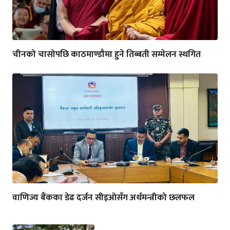
चीनको चासोपछि काठमाण्डौमा हुने तिब्बती सम्मेलन स्थगित
वाणिज्य बैंकका डेढ दर्जन सीइओसँग अर्थमन्त्रीको छलफल