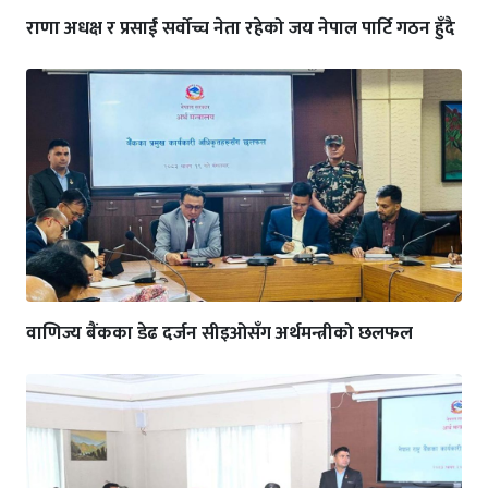
राणा अधक्ष र प्रसाईं सर्वोच्च नेता रहेको जय नेपाल पार्टि गठन हुँदै
वाणिज्य बैंकका डेढ दर्जन सीइओसँग अर्थमन्त्रीको छलफल