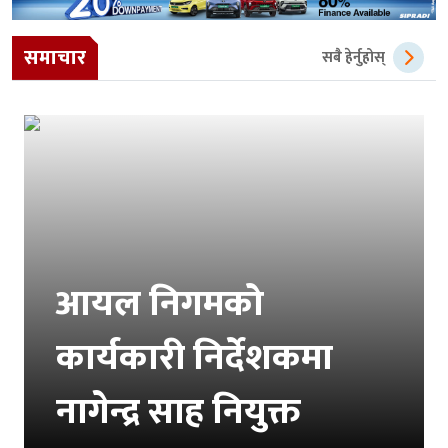
समाचार
सबै हेर्नुहोस्
आयल निगमको
कार्यकारी निर्देशकमा
नागेन्द्र साह नियुक्त