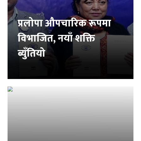
प्रलोपा औपचारिक रूपमा
विभाजित, नयाँ शक्ति
ब्युँतियो