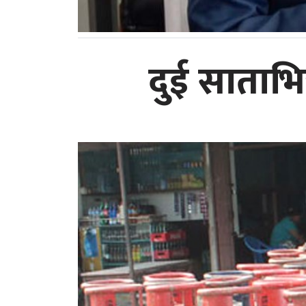
दुई साताभि