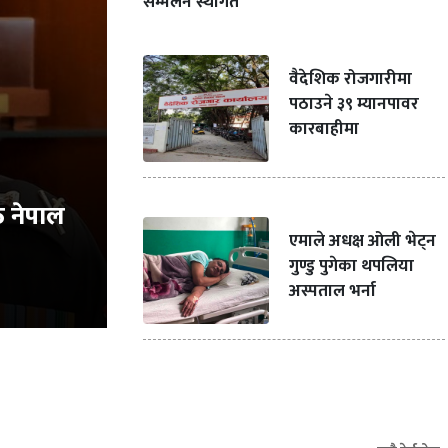
सम्मेलन स्थगित
वैदेशिक रोजगारीमा
पठाउने ३९ म्यानपावर
कारबाहीमा
ठ नेपाल
एमाले अधक्ष ओली भेट्न
गुण्डु पुगेका थपलिया
अस्पताल भर्ना