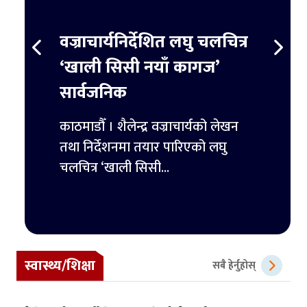
स्ट
वज्राचार्यनिर्देशित लघु चलचित्र
ट्रम्
र्ने
‘खाली सिसी नयाँ कागज’
हजार 
सार्वजनिक
िमिटेडका
काठमाडौ
ुपैयाँ
काठमाडौँ । शैलेन्द्र वज्राचार्यको लेखन
ट्रम्पल
तथा निर्देशनमा तयार पारिएको लघु
पहिलो 
चलचित्र ‘खाली सिसी...
स्वास्थ्य/शिक्षा
सबै हेर्नुहोस्