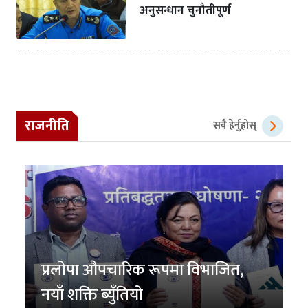
अनुसन्धान चुनौतीपूर्ण
राजनीति
सबै हेर्नुहोस्
प्रलोपा औपचारिक रूपमा विभाजित,
नयाँ शक्ति ब्युँतियो