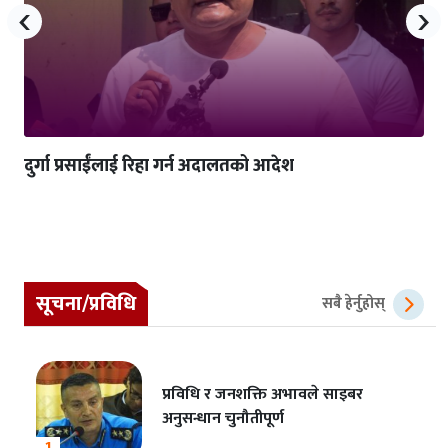
‹
›
दुर्गा प्रसाईंलाई रिहा गर्न अदालतको आदेश
सूचना/प्रविधि
सबै हेर्नुहोस्
प्रविधि र जनशक्ति अभावले साइबर
अनुसन्धान चुनौतीपूर्ण
1