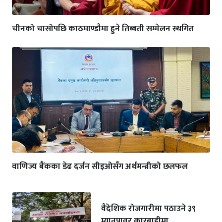
चीनको चासोपछि काठमाण्डौमा हुने तिब्बती सम्मेलन स्थगित
वाणिज्य बैंकका डेढ दर्जन सीइओसँग अर्थमन्त्रीको छलफल
वैदेशिक रोजगारीमा पठाउने ३९
म्यानपावर कारबाहीमा