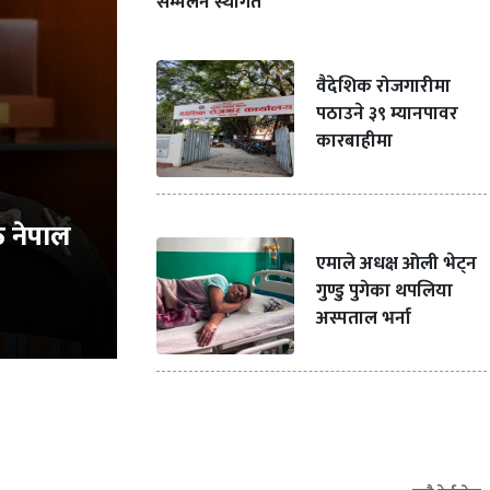
सम्मेलन स्थगित
वैदेशिक रोजगारीमा
पठाउने ३९ म्यानपावर
कारबाहीमा
ठ नेपाल
एमाले अधक्ष ओली भेट्न
गुण्डु पुगेका थपलिया
अस्पताल भर्ना