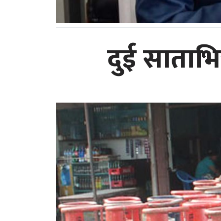
दुई साताभि