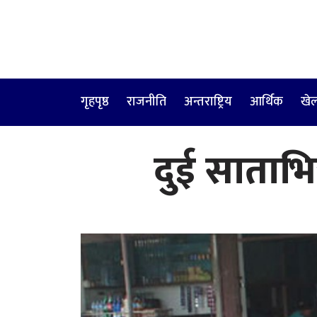
गृहपृष्ठ
राजनीति
अन्तराष्ट्रिय
आर्थिक
खे
दुई साताभि