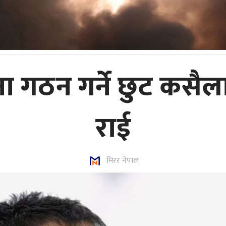
ना गठन गर्ने छुट कसैला
राई
मिरर नेपाल