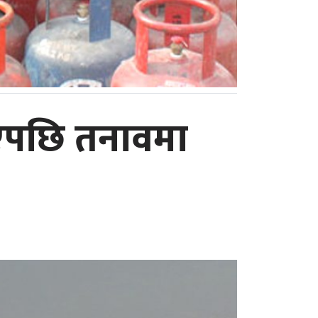
िएपछि तनावमा