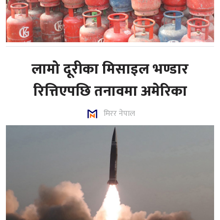
लामो दूरीका मिसाइल भण्डार
रित्तिएपछि तनावमा अमेरिका
मिरर नेपाल