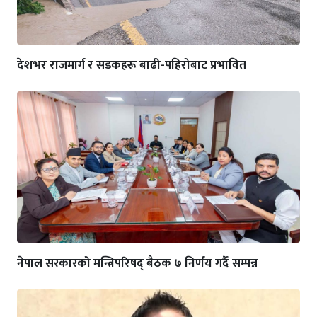
देशभर राजमार्ग र सडकहरू बाढी-पहिरोबाट प्रभावित
नेपाल सरकारको मन्त्रिपरिषद् बैठक ७ निर्णय गर्दै सम्पन्न