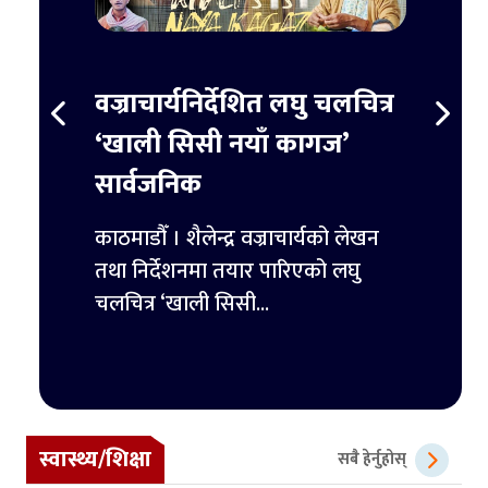
स्ट
वज्राचार्यनिर्देशित लघु चलचित्र
ट्रम्
र्ने
‘खाली सिसी नयाँ कागज’
हजार 
सार्वजनिक
िमिटेडका
काठमाडौ
ुपैयाँ
काठमाडौँ । शैलेन्द्र वज्राचार्यको लेखन
ट्रम्पल
तथा निर्देशनमा तयार पारिएको लघु
पहिलो 
चलचित्र ‘खाली सिसी...
स्वास्थ्य/शिक्षा
सबै हेर्नुहोस्