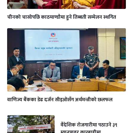
चीनको चासोपछि काठमाण्डौमा हुने तिब्बती सम्मेलन स्थगित
वाणिज्य बैंकका डेढ दर्जन सीइओसँग अर्थमन्त्रीको छलफल
वैदेशिक रोजगारीमा पठाउने ३९
म्यानपावर कारबाहीमा