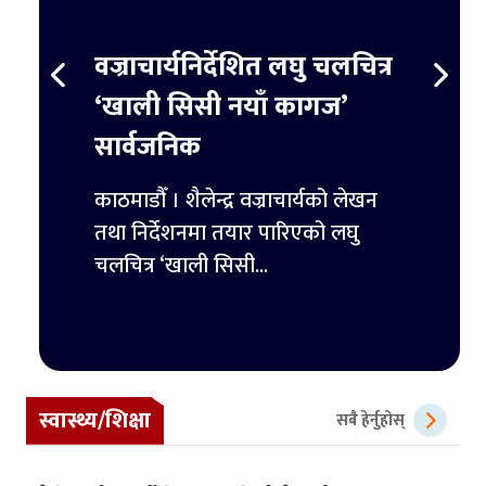
स्ट
वज्राचार्यनिर्देशित लघु चलचित्र
ट्रम्
र्ने
‘खाली सिसी नयाँ कागज’
हजार 
सार्वजनिक
िमिटेडका
काठमाडौ
ुपैयाँ
काठमाडौँ । शैलेन्द्र वज्राचार्यको लेखन
ट्रम्पल
तथा निर्देशनमा तयार पारिएको लघु
पहिलो 
चलचित्र ‘खाली सिसी...
स्वास्थ्य/शिक्षा
सबै हेर्नुहोस्