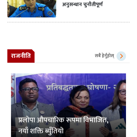
अनुसन्धान चुनौतीपूर्ण
राजनीति
सबै हेर्नुहोस्
प्रलोपा औपचारिक रूपमा विभाजित,
नयाँ शक्ति ब्युँतियो