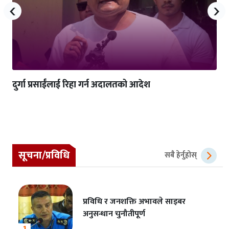
‹
›
दुर्गा प्रसाईंलाई रिहा गर्न अदालतको आदेश
सूचना/प्रविधि
सबै हेर्नुहोस्
प्रविधि र जनशक्ति अभावले साइबर
अनुसन्धान चुनौतीपूर्ण
1