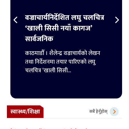
स्ट
वज्राचार्यनिर्देशित लघु चलचित्र
ट्रम्
र्ने
‘खाली सिसी नयाँ कागज’
हजार 
सार्वजनिक
िमिटेडका
काठमाडौ
ुपैयाँ
काठमाडौँ । शैलेन्द्र वज्राचार्यको लेखन
ट्रम्पल
तथा निर्देशनमा तयार पारिएको लघु
पहिलो 
चलचित्र ‘खाली सिसी...
स्वास्थ्य/शिक्षा
सबै हेर्नुहोस्