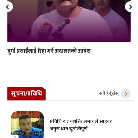
‹
›
दुर्गा प्रसाईंलाई रिहा गर्न अदालतको आदेश
सूचना/प्रविधि
सबै हेर्नुहोस्
प्रविधि र जनशक्ति अभावले साइबर
अनुसन्धान चुनौतीपूर्ण
1