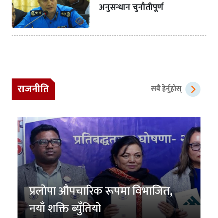
अनुसन्धान चुनौतीपूर्ण
राजनीति
सबै हेर्नुहोस्
प्रलोपा औपचारिक रूपमा विभाजित,
नयाँ शक्ति ब्युँतियो