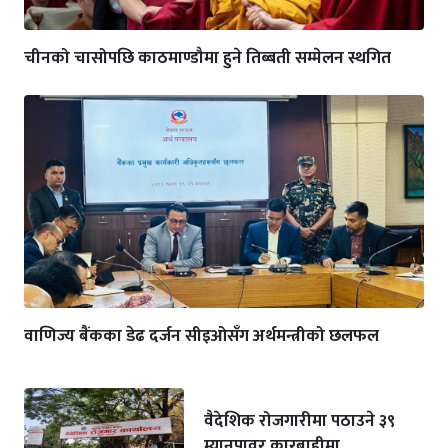
चीनको चासोपछि काठमाण्डौमा हुने तिब्बती सम्मेलन स्थगित
वाणिज्य बैंकका डेढ दर्जन सीइओसँग अर्थमन्त्रीको छलफल
वैदेशिक रोजगारीमा पठाउने ३९
म्यानपावर कारबाहीमा