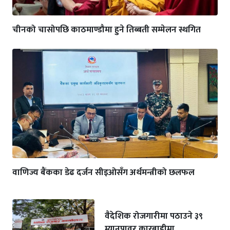
चीनको चासोपछि काठमाण्डौमा हुने तिब्बती सम्मेलन स्थगित
वाणिज्य बैंकका डेढ दर्जन सीइओसँग अर्थमन्त्रीको छलफल
वैदेशिक रोजगारीमा पठाउने ३९
म्यानपावर कारबाहीमा