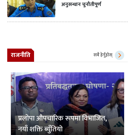
अनुसन्धान चुनौतीपूर्ण
राजनीति
सबै हेर्नुहोस्
प्रलोपा औपचारिक रूपमा विभाजित,
नयाँ शक्ति ब्युँतियो