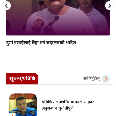
‹
›
दुर्गा प्रसाईंलाई रिहा गर्न अदालतको आदेश
सूचना/प्रविधि
सबै हेर्नुहोस्
प्रविधि र जनशक्ति अभावले साइबर
अनुसन्धान चुनौतीपूर्ण
1