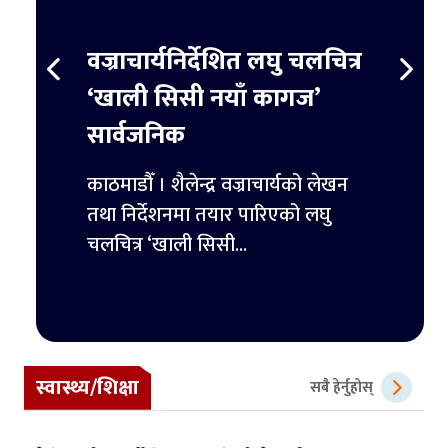
स्ट
वज्राचार्यनिर्देशित लघु चलचित्र
ट्रम्
र्ने
‘खाली सिसी नयाँ कागज’
हजार 
सार्वजनिक
िमिटेडका
काठमाडौ
ुपैयाँ
काठमाडौँ । शैलेन्द्र वज्राचार्यको लेखन
ट्रम्पल
तथा निर्देशनमा तयार पारिएको लघु
पहिलो 
चलचित्र ‘खाली सिसी...
स्वास्थ्य/शिक्षा
सबै हेर्नुहोस्