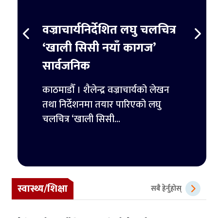
स्ट
वज्राचार्यनिर्देशित लघु चलचित्र
ट्रम्
र्ने
‘खाली सिसी नयाँ कागज’
हजार 
सार्वजनिक
िमिटेडका
काठमाडौ
ुपैयाँ
काठमाडौँ । शैलेन्द्र वज्राचार्यको लेखन
ट्रम्पल
तथा निर्देशनमा तयार पारिएको लघु
पहिलो 
चलचित्र ‘खाली सिसी...
स्वास्थ्य/शिक्षा
सबै हेर्नुहोस्