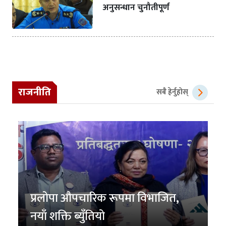
अनुसन्धान चुनौतीपूर्ण
राजनीति
सबै हेर्नुहोस्
प्रलोपा औपचारिक रूपमा विभाजित,
नयाँ शक्ति ब्युँतियो