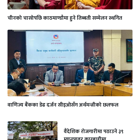
चीनको चासोपछि काठमाण्डौमा हुने तिब्बती सम्मेलन स्थगित
वाणिज्य बैंकका डेढ दर्जन सीइओसँग अर्थमन्त्रीको छलफल
वैदेशिक रोजगारीमा पठाउने ३९
म्यानपावर कारबाहीमा