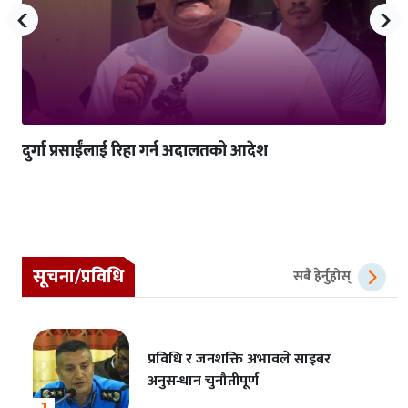
‹
›
दुर्गा प्रसाईंलाई रिहा गर्न अदालतको आदेश
सूचना/प्रविधि
सबै हेर्नुहोस्
प्रविधि र जनशक्ति अभावले साइबर
अनुसन्धान चुनौतीपूर्ण
1