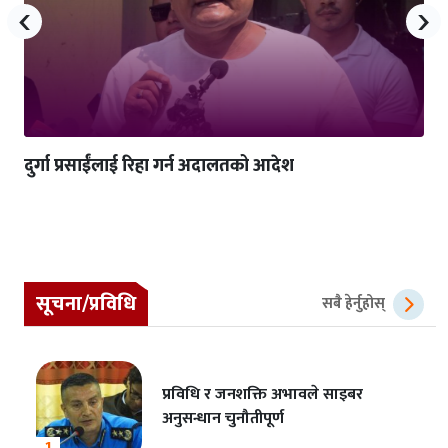
‹
›
दुर्गा प्रसाईंलाई रिहा गर्न अदालतको आदेश
सूचना/प्रविधि
सबै हेर्नुहोस्
प्रविधि र जनशक्ति अभावले साइबर
अनुसन्धान चुनौतीपूर्ण
1