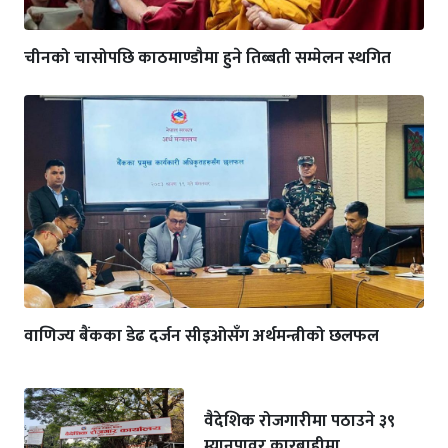
चीनको चासोपछि काठमाण्डौमा हुने तिब्बती सम्मेलन स्थगित
वाणिज्य बैंकका डेढ दर्जन सीइओसँग अर्थमन्त्रीको छलफल
वैदेशिक रोजगारीमा पठाउने ३९
म्यानपावर कारबाहीमा