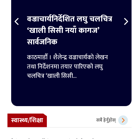
स्ट
वज्राचार्यनिर्देशित लघु चलचित्र
ट्रम्
र्ने
‘खाली सिसी नयाँ कागज’
हजार 
सार्वजनिक
िमिटेडका
काठमाडौ
ुपैयाँ
काठमाडौँ । शैलेन्द्र वज्राचार्यको लेखन
ट्रम्पल
तथा निर्देशनमा तयार पारिएको लघु
पहिलो 
चलचित्र ‘खाली सिसी...
स्वास्थ्य/शिक्षा
सबै हेर्नुहोस्