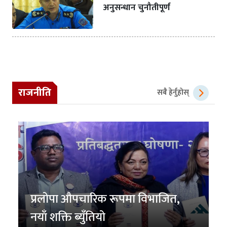
अनुसन्धान चुनौतीपूर्ण
राजनीति
सबै हेर्नुहोस्
प्रलोपा औपचारिक रूपमा विभाजित,
नयाँ शक्ति ब्युँतियो