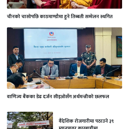
चीनको चासोपछि काठमाण्डौमा हुने तिब्बती सम्मेलन स्थगित
वाणिज्य बैंकका डेढ दर्जन सीइओसँग अर्थमन्त्रीको छलफल
वैदेशिक रोजगारीमा पठाउने ३९
म्यानपावर कारबाहीमा