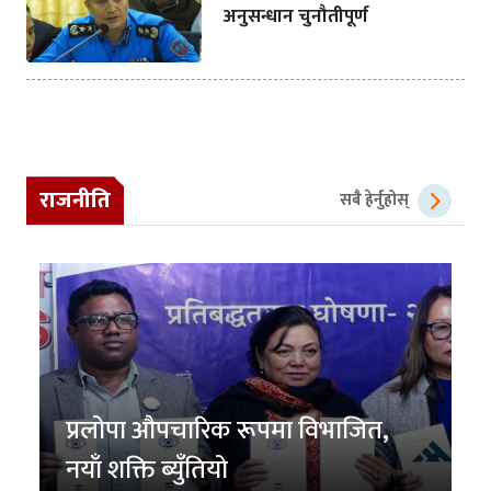
अनुसन्धान चुनौतीपूर्ण
राजनीति
सबै हेर्नुहोस्
प्रलोपा औपचारिक रूपमा विभाजित,
नयाँ शक्ति ब्युँतियो