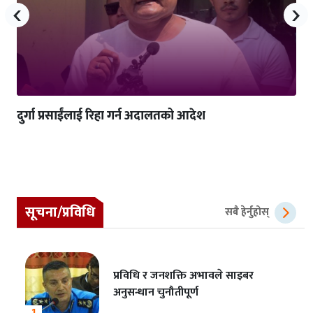
‹
›
दुर्गा प्रसाईंलाई रिहा गर्न अदालतको आदेश
सूचना/प्रविधि
सबै हेर्नुहोस्
प्रविधि र जनशक्ति अभावले साइबर
अनुसन्धान चुनौतीपूर्ण
1