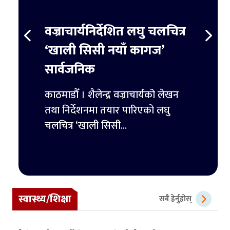
स्ट
वज्राचार्यनिर्देशित लघु चलचित्र
ट्रम्
र्ने
‘खाली सिसी नयाँ कागज’
हजार 
सार्वजनिक
िमिटेडका
काठमाडौ
ुपैयाँ
काठमाडौँ । शैलेन्द्र वज्राचार्यको लेखन
ट्रम्पल
तथा निर्देशनमा तयार पारिएको लघु
पहिलो 
चलचित्र ‘खाली सिसी...
स्वास्थ्य/शिक्षा
सबै हेर्नुहोस्