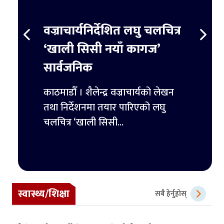
स्ट
वज्राचार्यनिर्देशित लघु चलचित्र
ट्रम्
र्ने
‘खाली सिसी नयाँ कागज’
हजार 
सार्वजनिक
िमिटेडका
काठमाडौ
ुपैयाँ
काठमाडौँ । शैलेन्द्र वज्राचार्यको लेखन
ट्रम्पल
तथा निर्देशनमा तयार पारिएको लघु
पहिलो 
चलचित्र ‘खाली सिसी...
स्वास्थ्य/शिक्षा
सबै हेर्नुहोस्