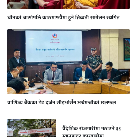
चीनको चासोपछि काठमाण्डौमा हुने तिब्बती सम्मेलन स्थगित
वाणिज्य बैंकका डेढ दर्जन सीइओसँग अर्थमन्त्रीको छलफल
वैदेशिक रोजगारीमा पठाउने ३९
म्यानपावर कारबाहीमा