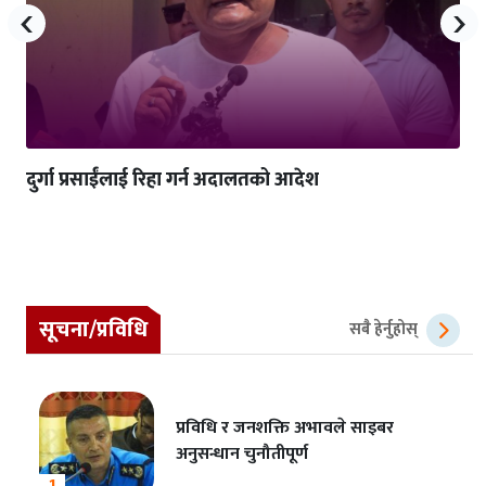
‹
›
दुर्गा प्रसाईंलाई रिहा गर्न अदालतको आदेश
सूचना/प्रविधि
सबै हेर्नुहोस्
प्रविधि र जनशक्ति अभावले साइबर
अनुसन्धान चुनौतीपूर्ण
1