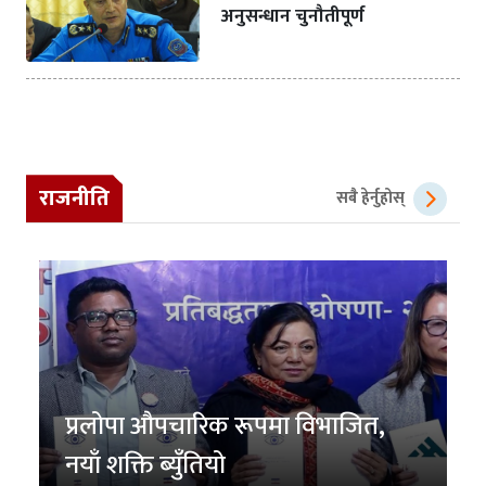
अनुसन्धान चुनौतीपूर्ण
राजनीति
सबै हेर्नुहोस्
प्रलोपा औपचारिक रूपमा विभाजित,
नयाँ शक्ति ब्युँतियो