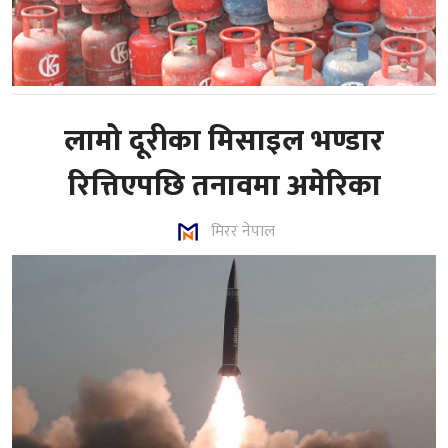
लामो दूरीका मिसाइल भण्डार
रित्तिएपछि तनावमा अमेरिका
मिरर नेपाल