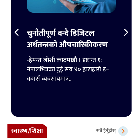
चुनौतीपूर्ण बन्दै डिजिटल
महेश
३
अर्थतन्त्रको औपचारिकीकरण
निर्
क्ने
-हेमन्त जोशी काठमाडौं । दृष्टान्त १:
काठमाड
नाल्ड
नेपालभित्रका दुई सय ४० हाराहारी इ–
वरिष्ठ
हालेको
कमर्स व्यवसायमात्र...
महेश बस
स्वास्थ्य/शिक्षा
सबै हेर्नुहोस्