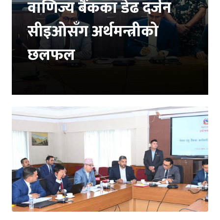
वाणिज्य बैंकका डेढ दर्जन
सीइओसँग अर्थमन्त्रीको
छलफल