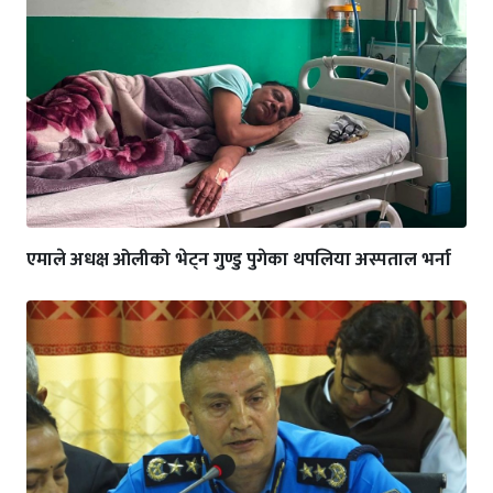
एमाले अधक्ष ओलीको भेट्न गुण्डु पुगेका थपलिया अस्पताल भर्ना