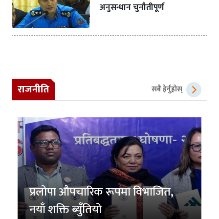
अनुसन्धान चुनौतीपूर्ण
राजनीति
सबै हेर्नुहोस्
प्रलोपा औपचारिक रूपमा विभाजित,
नयाँ शक्ति ब्युँतियो