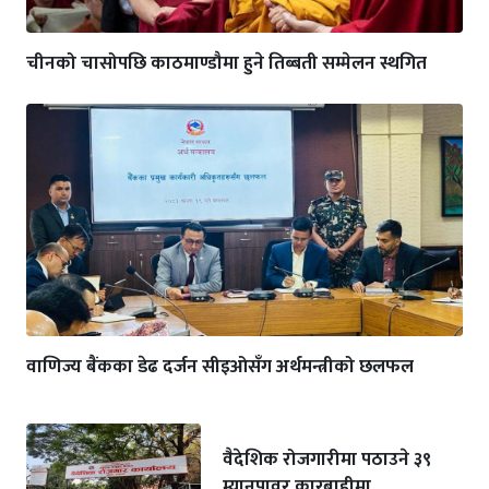
चीनको चासोपछि काठमाण्डौमा हुने तिब्बती सम्मेलन स्थगित
वाणिज्य बैंकका डेढ दर्जन सीइओसँग अर्थमन्त्रीको छलफल
वैदेशिक रोजगारीमा पठाउने ३९
म्यानपावर कारबाहीमा