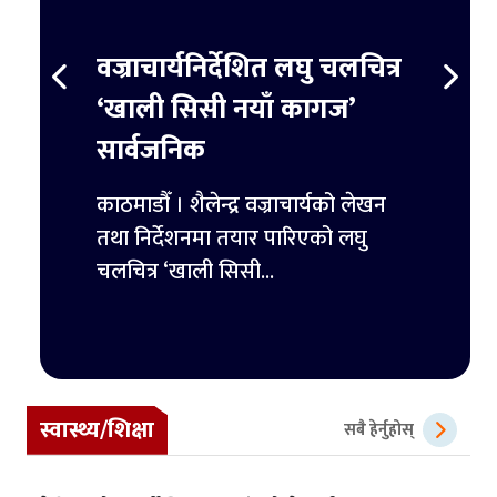
स्ट
वज्राचार्यनिर्देशित लघु चलचित्र
ट्रम्
र्ने
‘खाली सिसी नयाँ कागज’
हजार 
सार्वजनिक
िमिटेडका
काठमाडौ
ुपैयाँ
काठमाडौँ । शैलेन्द्र वज्राचार्यको लेखन
ट्रम्पल
तथा निर्देशनमा तयार पारिएको लघु
पहिलो 
चलचित्र ‘खाली सिसी...
स्वास्थ्य/शिक्षा
सबै हेर्नुहोस्