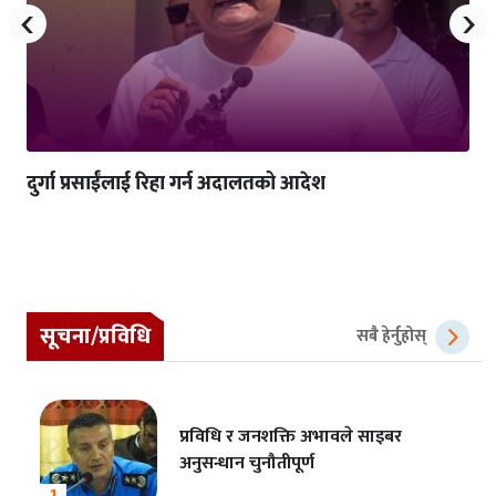
‹
›
दुर्गा प्रसाईंलाई रिहा गर्न अदालतको आदेश
सूचना/प्रविधि
सबै हेर्नुहोस्
प्रविधि र जनशक्ति अभावले साइबर
अनुसन्धान चुनौतीपूर्ण
1