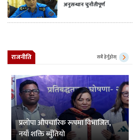
अनुसन्धान चुनौतीपूर्ण
राजनीति
सबै हेर्नुहोस्
प्रलोपा औपचारिक रूपमा विभाजित,
नयाँ शक्ति ब्युँतियो