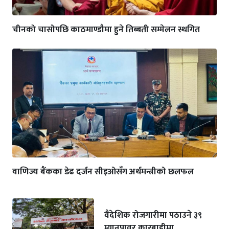
चीनको चासोपछि काठमाण्डौमा हुने तिब्बती सम्मेलन स्थगित
वाणिज्य बैंकका डेढ दर्जन सीइओसँग अर्थमन्त्रीको छलफल
वैदेशिक रोजगारीमा पठाउने ३९
म्यानपावर कारबाहीमा