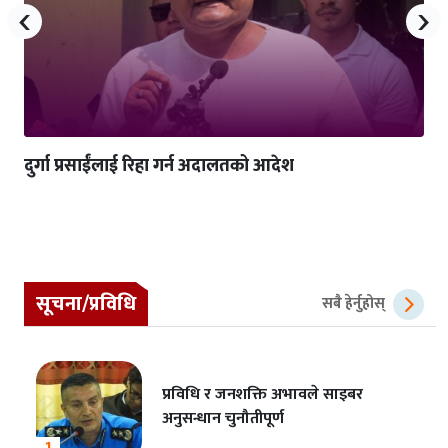
‹
›
दुर्गा प्रसाईंलाई रिहा गर्न अदालतको आदेश
सूचना/प्रविधि
सबै हेर्नुहोस्
प्रविधि र जनशक्ति अभावले साइबर
अनुसन्धान चुनौतीपूर्ण
1