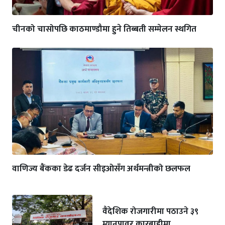
चीनको चासोपछि काठमाण्डौमा हुने तिब्बती सम्मेलन स्थगित
वाणिज्य बैंकका डेढ दर्जन सीइओसँग अर्थमन्त्रीको छलफल
वैदेशिक रोजगारीमा पठाउने ३९
म्यानपावर कारबाहीमा