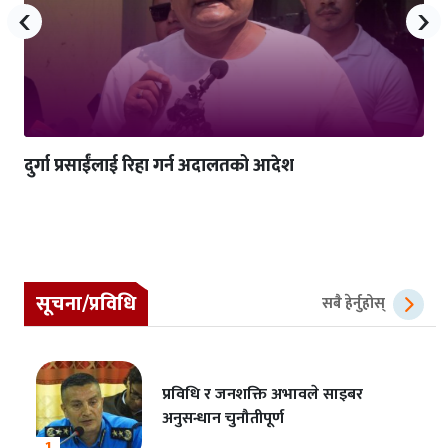
‹
›
दुर्गा प्रसाईंलाई रिहा गर्न अदालतको आदेश
सूचना/प्रविधि
सबै हेर्नुहोस्
प्रविधि र जनशक्ति अभावले साइबर
अनुसन्धान चुनौतीपूर्ण
1