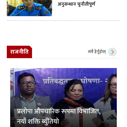
अनुसन्धान चुनौतीपूर्ण
राजनीति
सबै हेर्नुहोस्
प्रलोपा औपचारिक रूपमा विभाजित,
नयाँ शक्ति ब्युँतियो