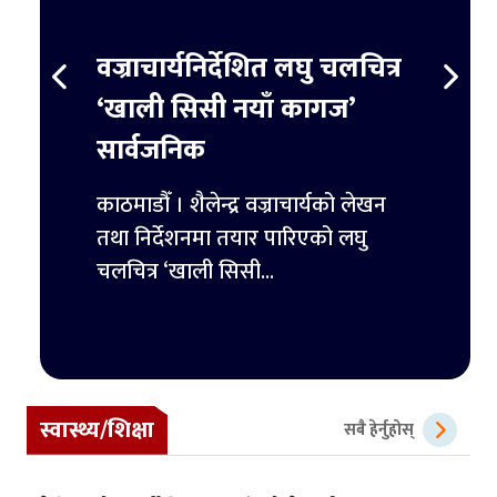
स्ट
वज्राचार्यनिर्देशित लघु चलचित्र
ट्रम्
र्ने
‘खाली सिसी नयाँ कागज’
हजार 
सार्वजनिक
िमिटेडका
काठमाडौ
ुपैयाँ
काठमाडौँ । शैलेन्द्र वज्राचार्यको लेखन
ट्रम्पल
तथा निर्देशनमा तयार पारिएको लघु
पहिलो 
चलचित्र ‘खाली सिसी...
स्वास्थ्य/शिक्षा
सबै हेर्नुहोस्