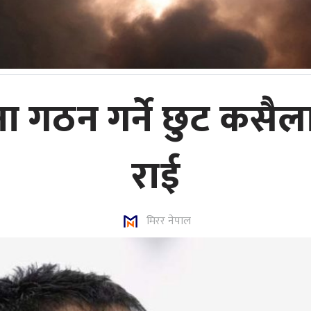
ना गठन गर्ने छुट कसैला
राई
मिरर नेपाल