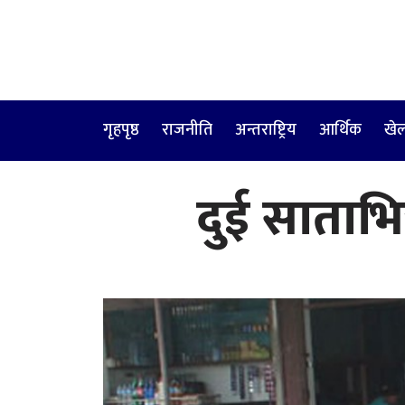
गृहपृष्ठ
राजनीति
अन्तराष्ट्रिय
आर्थिक
खे
दुई साताभि