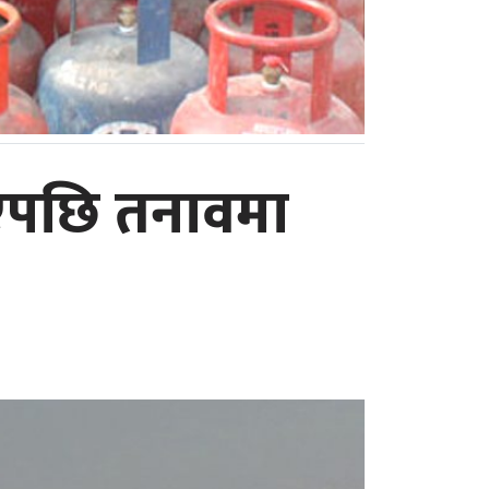
िएपछि तनावमा