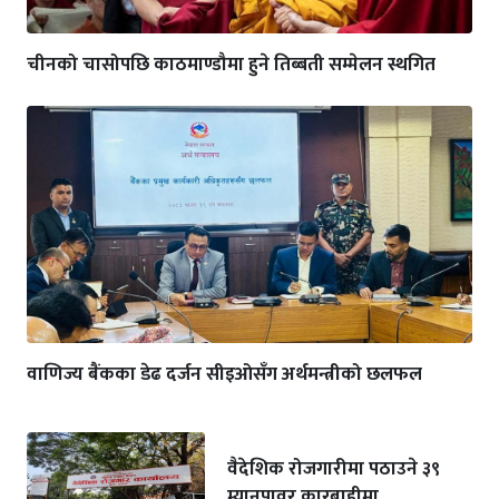
चीनको चासोपछि काठमाण्डौमा हुने तिब्बती सम्मेलन स्थगित
वाणिज्य बैंकका डेढ दर्जन सीइओसँग अर्थमन्त्रीको छलफल
वैदेशिक रोजगारीमा पठाउने ३९
म्यानपावर कारबाहीमा