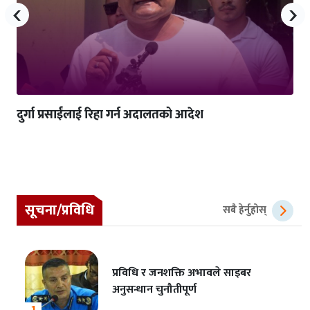
‹
›
दुर्गा प्रसाईंलाई रिहा गर्न अदालतको आदेश
सूचना/प्रविधि
सबै हेर्नुहोस्
प्रविधि र जनशक्ति अभावले साइबर
अनुसन्धान चुनौतीपूर्ण
1