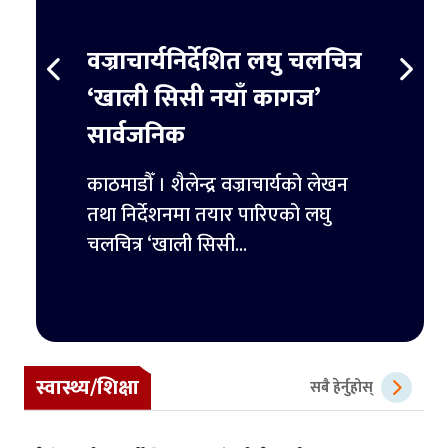
स्ट
वज्राचार्यनिर्देशित लघु चलचित्र
ट्रम्
र्ने
‘खाली सिसी नयाँ कागज’
हजार 
सार्वजनिक
िमिटेडका
काठमाडौ
ुपैयाँ
काठमाडौँ । शैलेन्द्र वज्राचार्यको लेखन
ट्रम्पल
तथा निर्देशनमा तयार पारिएको लघु
पहिलो 
चलचित्र ‘खाली सिसी...
स्वास्थ्य/शिक्षा
सबै हेर्नुहोस्