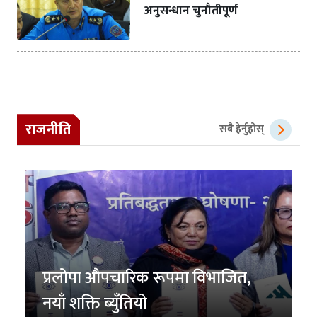
अनुसन्धान चुनौतीपूर्ण
राजनीति
सबै हेर्नुहोस्
प्रलोपा औपचारिक रूपमा विभाजित,
नयाँ शक्ति ब्युँतियो