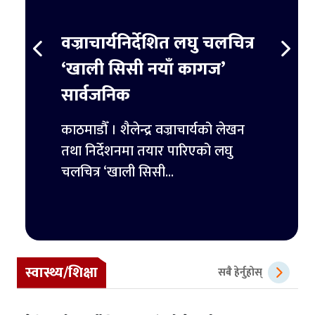
स्ट
वज्राचार्यनिर्देशित लघु चलचित्र
ट्रम्
र्ने
‘खाली सिसी नयाँ कागज’
हजार 
सार्वजनिक
िमिटेडका
काठमाडौ
ुपैयाँ
काठमाडौँ । शैलेन्द्र वज्राचार्यको लेखन
ट्रम्पल
तथा निर्देशनमा तयार पारिएको लघु
पहिलो 
चलचित्र ‘खाली सिसी...
स्वास्थ्य/शिक्षा
सबै हेर्नुहोस्