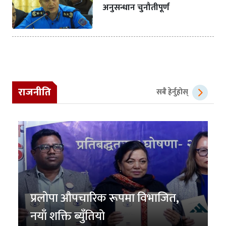
अनुसन्धान चुनौतीपूर्ण
राजनीति
सबै हेर्नुहोस्
प्रलोपा औपचारिक रूपमा विभाजित,
नयाँ शक्ति ब्युँतियो