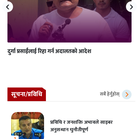
‹
›
दुर्गा प्रसाईंलाई रिहा गर्न अदालतको आदेश
सूचना/प्रविधि
सबै हेर्नुहोस्
प्रविधि र जनशक्ति अभावले साइबर
अनुसन्धान चुनौतीपूर्ण
1