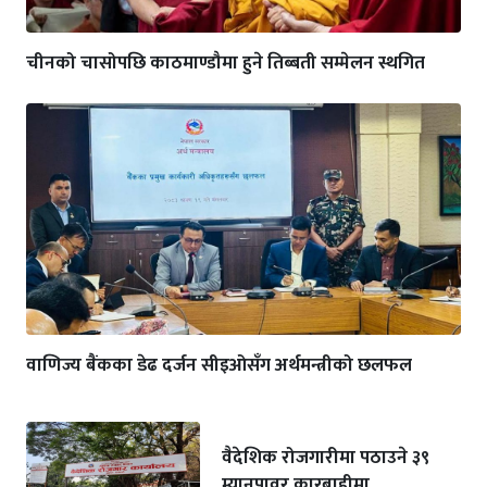
चीनको चासोपछि काठमाण्डौमा हुने तिब्बती सम्मेलन स्थगित
वाणिज्य बैंकका डेढ दर्जन सीइओसँग अर्थमन्त्रीको छलफल
वैदेशिक रोजगारीमा पठाउने ३९
म्यानपावर कारबाहीमा