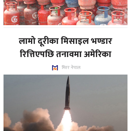
लामो दूरीका मिसाइल भण्डार
रित्तिएपछि तनावमा अमेरिका
मिरर नेपाल