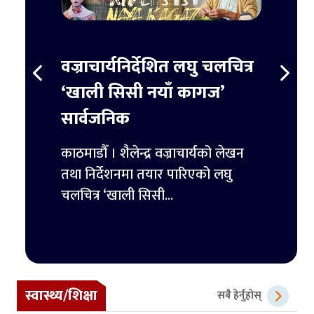
स्ट
वज्राचार्यनिर्देशित लघु चलचित्र
ट्रम्
र्ने
‘खाली सिसी नयाँ कागज’
हजार 
सार्वजनिक
िमिटेडका
काठमाडौ
ुपैयाँ
काठमाडौँ । शैलेन्द्र वज्राचार्यको लेखन
ट्रम्पल
तथा निर्देशनमा तयार पारिएको लघु
पहिलो 
चलचित्र ‘खाली सिसी...
स्वास्थ्य/शिक्षा
सबै हेर्नुहोस्