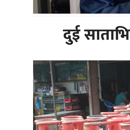
दुई साताभि