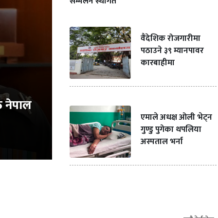
सम्मेलन स्थगित
वैदेशिक रोजगारीमा
पठाउने ३९ म्यानपावर
कारबाहीमा
ठ नेपाल
एमाले अधक्ष ओली भेट्न
गुण्डु पुगेका थपलिया
अस्पताल भर्ना