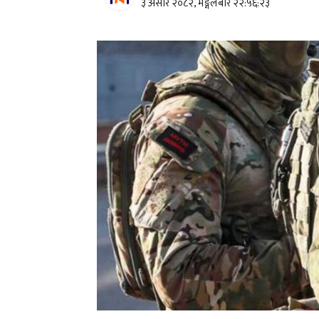
३ असार २०८२, मङ्गलबार २२:५६:२३