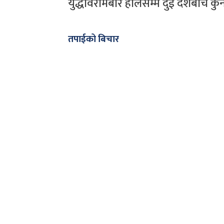
युद्धविरामबारे हालसम्म दुई देशबीच क
तपाईको बिचार