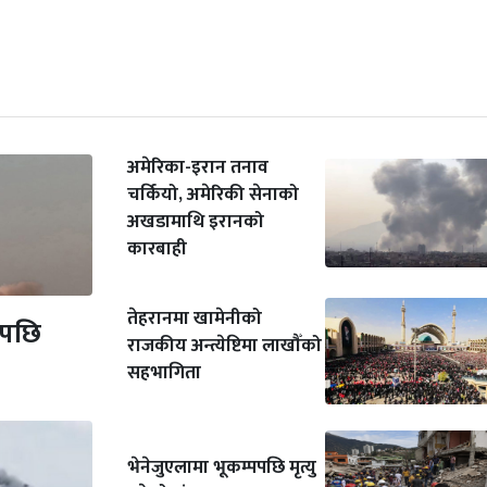
अमेरिका-इरान तनाव
चर्कियो, अमेरिकी सेनाको
अखडामाथि इरानको
कारबाही
तेहरानमा खामेनीको
एपछि
राजकीय अन्त्येष्टिमा लाखौँको
सहभागिता
भेनेजुएलामा भूकम्पपछि मृत्यु