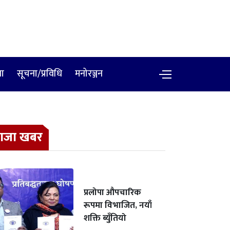
षा
सूचना/प्रविधि
मनोरञ्जन
ाजा खबर
प्रलोपा औपचारिक
रूपमा विभाजित, नयाँ
शक्ति ब्युँतियो