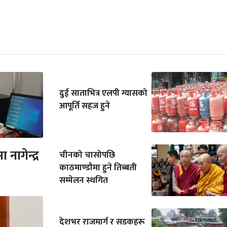
दुई साताभित्र एलपी ग्यासको
आपूर्ति सहज हुने
ागेन्द्र
चीनको चासोपछि
काठमाण्डौमा हुने तिब्बती
सम्मेलन स्थगित
देशभर राजमार्ग र सडकहरू