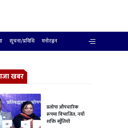
षा
सूचना/प्रविधि
मनोरञ्जन
ाजा खबर
प्रलोपा औपचारिक
रूपमा विभाजित, नयाँ
शक्ति ब्युँतियो