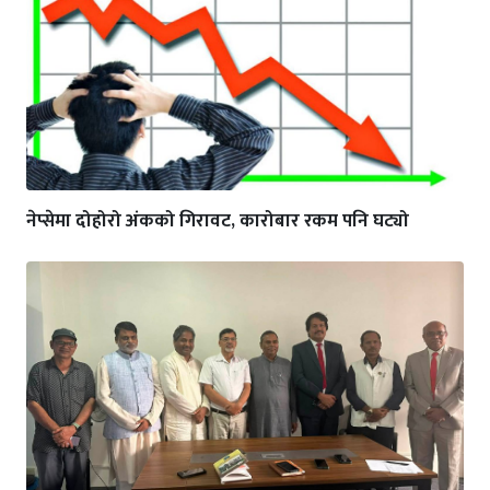
नेप्सेमा दोहोरो अंकको गिरावट, कारोबार रकम पनि घट्यो